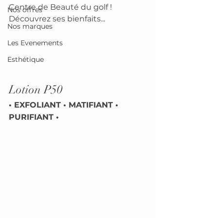
Centre de Beauté du golf ! 
Nos offres
Découvrez ses bienfaits...
Nos marques
Les Evenements
Esthétique
Lotion P50
• EXFOLIANT • MATIFIANT • 
PURIFIANT •