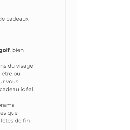
 de cadeaux 
golf
, bien 
ns du visage 
-être ou 
r vous 
cadeau idéal.
orama 
res que 
fêtes de fin 