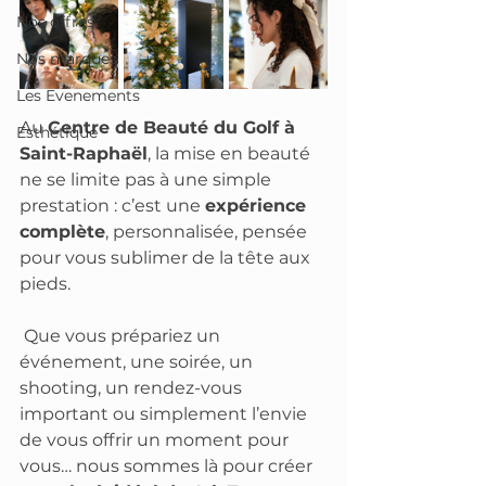
Nos offres
Nos marques
Les Evenements
Au 
Centre de Beauté du Golf à 
Esthétique
Saint-Raphaël
, la mise en beauté 
ne se limite pas à une simple 
prestation : c’est une 
expérience 
complète
, personnalisée, pensée 
pour vous sublimer de la tête aux 
pieds.
 Que vous prépariez un 
événement, une soirée, un 
shooting, un rendez-vous 
important ou simplement l’envie 
de vous offrir un moment pour 
vous… nous sommes là pour créer 