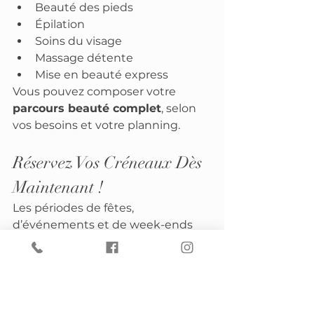
Beauté des pieds
Épilation
Soins du visage
Massage détente
Mise en beauté express
Vous pouvez composer votre 
parcours beauté complet
, selon 
vos besoins et votre planning.
Réservez Vos Créneaux Dès 
Maintenant !
Les périodes de fêtes, 
d’événements et de week-ends 
sont 
très demandées
. Pour être 
sûre d’obtenir votre créneau pour 
la coiffure, le maquillage ou la mise 
en beauté complète, pensez à 
réserver dès maintenant.