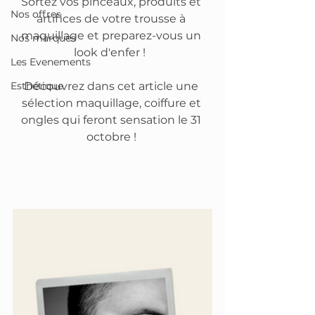
Sortez vos pinceaux, produits et 
Nos offres
artifices de votre trousse à 
maquillage et preparez-vous un 
Nos marques
look d'enfer !  
Les Evenements
Esthétique
Découvrez dans cet article une 
sélection maquillage, coiffure et 
ongles qui feront sensation le 31 
octobre ! 