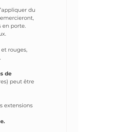
’appliquer du 
emercieront, 
 en porte. 
ux.
 et rouges, 
.
ns de 
es) peut être 
s extensions  
e.