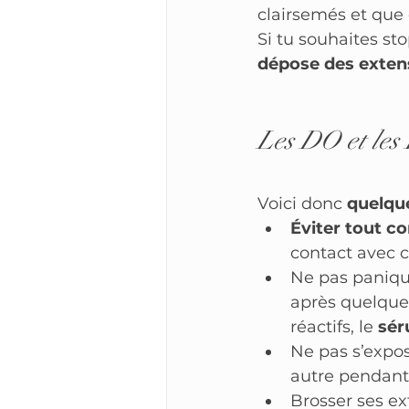
clairsemés et que
Si tu souhaites st
dépose des extens
Les DO et les 
Voici donc 
quelqu
Éviter tout c
contact avec c
Ne pas panique
après quelques
réactifs, le 
sér
Ne pas s’expo
autre pendant
Brosser ses ext