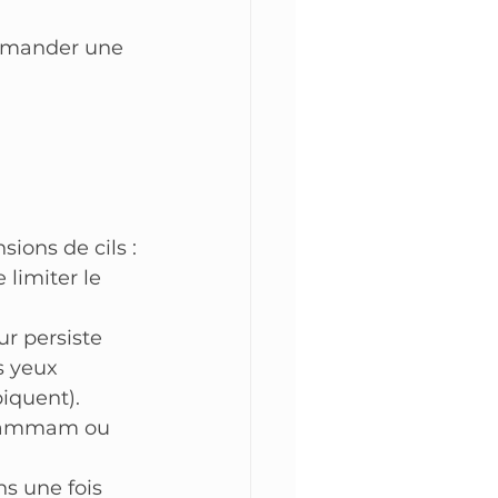
 demander une 
sions de cils :
e limiter le 
ur persiste 
s yeux 
piquent).
 hammam ou 
ns une fois 