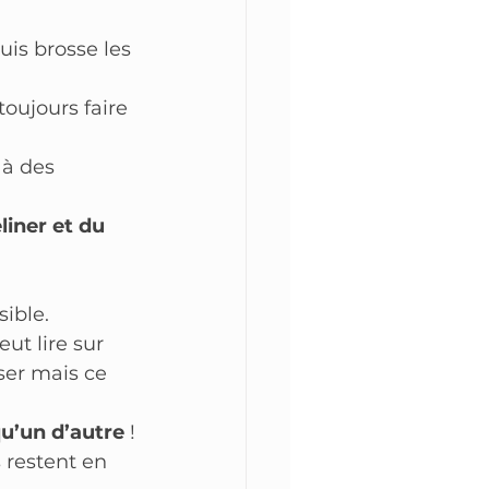
is brosse les 
toujours faire 
 à des 
liner et du 
sible.
ut lire sur 
ser mais ce 
u’un d’autre
 !
s restent en 