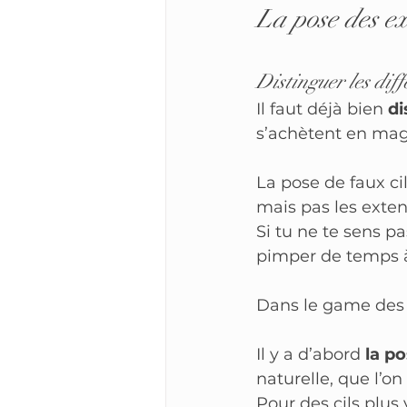
La pose des ex
Distinguer les diff
Il faut déjà bien 
di
s’achètent en maga
La pose de faux cil
mais pas les exten
Si tu ne te sens pa
pimper de temps à 
Dans le game des e
Il y a d’abord 
la p
naturelle, que l’on
Pour des cils plus