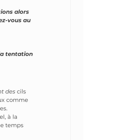
ions alors 
dez-vous au 
a tentation 
nt des
 cils 
eux comme 
es.
l, à la 
de temps 