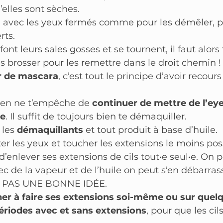
’elles sont sèches.
d avec les yeux fermés comme pour les démêler, pu
rts.
 font leurs sales gosses et se tournent, il faut alors 
es brosser pour les remettre dans le droit chemin !
er de mascara
, c’est tout le principe d’avoir recours
ien ne t’empêche de
 continuer de mettre de l’eye
re
. Il suffit de toujours bien te démaquiller.
 les 
démaquillants
 et tout produit à base d’huile.
ter les yeux et toucher les extensions le moins pos
’enlever ses extensions de cils tout•e seul•e. On pe
ec de la vapeur et de l’huile on peut s’en débarras
nt PAS UNE BONNE IDÉE.
er à faire ses extensions soi-même ou sur quelq
ériodes avec et sans extensions
, pour que les cil