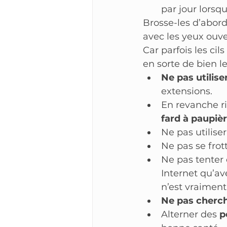
par jour lorsqu
Brosse-les d’abor
avec les yeux ouve
Car parfois les cils
en sorte de bien l
Ne pas utilis
extensions.
En revanche r
fard à paupiè
Ne pas utiliser
Ne pas se frot
Ne pas tenter d
Internet qu’av
n’est vraime
Ne pas cherch
Alterner des 
p