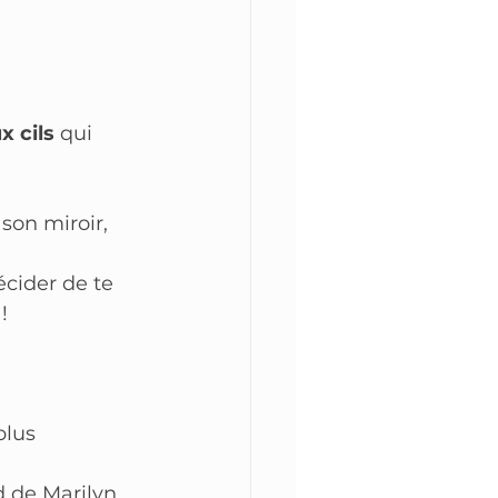
x cils
 qui 
son miroir, 
écider de te 
!
plus 
d de Marilyn 