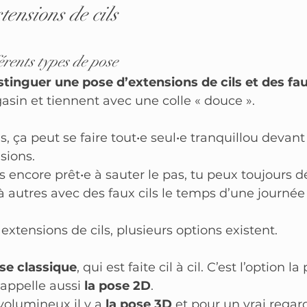
tensions de cils
érents types de pose
stinguer une pose d’extensions de cils et des fau
sin et tiennent avec une colle « douce ».
s, ça peut se faire tout•e seul•e tranquillou devant 
sions.
s encore prêt•e à sauter le pas, tu peux toujours d
autres avec des faux cils le temps d’une journée 
xtensions de cils, plusieurs options existent.
ose classique
, qui est faite cil à cil. C’est l’option la 
 appelle aussi 
la pose 2D
.
 volumineux il y a
 la pose 3D
 et pour un vrai regar