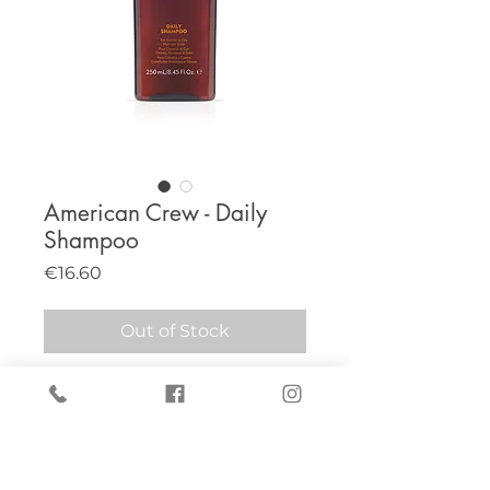
American Crew - Daily
Shampoo
Price
€16.60
Out of Stock
Shampooing dédié aux hommes pour
laver en douceur au quotidien,
prolonger la vie des cheveux et
préserver la santé du cuir chevelu.