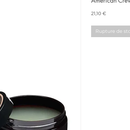
American Cre
Prix
21,10 €
Rupture de st