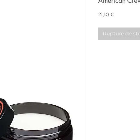
American Crew 
Prix
21,10 €
Rupture de st