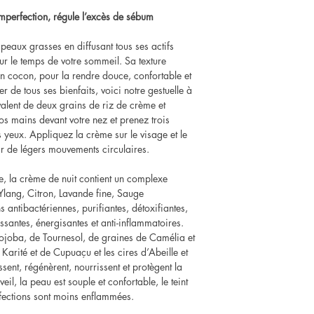
-imperfection, régule l’excès de sébum
peaux grasses en diffusant tous ses actifs
eur le temps de votre sommeil. Sa texture
un cocon, pour la rendre douce, confortable et
er de tous ses bienfaits, voici notre gestuelle à
ivalent de deux grains de riz de crème et
os mains devant votre nez et prenez trois
 yeux. Appliquez la crème sur le visage et le
ar de légers mouvements circulaires.
, la crème de nuit contient un complexe
-Ylang, Citron, Lavande fine, Sauge
s antibactériennes, purifiantes, détoxifiantes,
issantes, énergisantes et anti-inflammatoires.
 Jojoba, de Tournesol, de graines de Camélia et
 Karité et de Cupuaçu et les cires d’Abeille et
ent, régénèrent, nourrissent et protègent la
eil, la peau est souple et confortable, le teint
erfections sont moins enflammées.