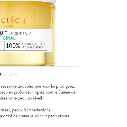
EUGENOL ● EUGENIA 
BUD OIL ● BENZYL B
SEED OIL / SUNFLOWE
ALCOHOL ● BENZYL SA
ISOEUGENOL ● COUMA
s réceptive aux soins que vous lui prodiguez.
e peau en profondeur, optez pour le Baume de
rez votre peau au réveil !
rasses, peaux à imperfections
 quantité de crème le soir sur peau propre