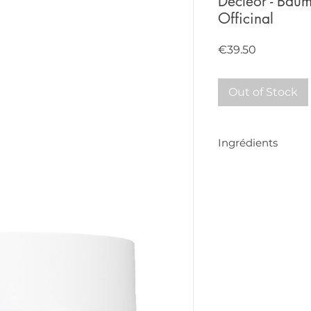
Décléor - Bau
Officinal
Price
€39.50
Out of Stock
Ingrédients
CORYLUS AVELLANA SE
CAMELLIA OLEIFERA S
SIMMONDSIA CHINENSI
PASSIFLORA EDULIS S
BUTTER / SHEA BUTT
SEED BUTTER ● COPE
WAX ● LAVANDULA AN
CITRUS LIMON PEEL O
LINALOOL ● ROSMARIN
ROSEMARY LEAF OIL
● SALVIA SCLAREA OI