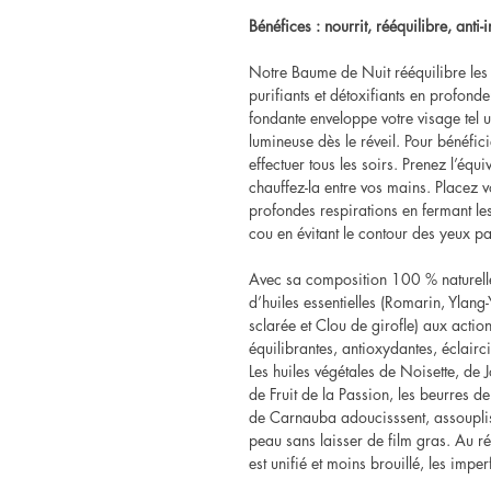
Bénéfices : nourrit, rééquilibre, anti
Notre Baume de Nuit rééquilibre les 
purifiants et détoxifiants en profond
fondante enveloppe votre visage tel 
lumineuse dès le réveil. Pour bénéfici
effectuer tous les soirs. Prenez l’équ
chauffez-la entre vos mains. Placez v
profondes respirations en fermant les
cou en évitant le contour des yeux p
Avec sa composition 100 % naturelle
d’huiles essentielles (Romarin, Ylang
sclarée et Clou de girofle) aux action
équilibrantes, antioxydantes, éclairc
Les huiles végétales de Noisette, de
de Fruit de la Passion, les beurres de
de Carnauba adoucisssent, assoupliss
peau sans laisser de film gras. Au rév
est unifié et moins brouillé, les imp