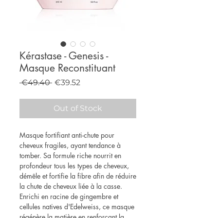
Kérastase - Genesis -
Masque Reconstituant
Regular
Sale
 €49.40 
€39.52
Price
Price
Out of Stock
Masque fortifiant anti-chute pour
cheveux fragiles, ayant tendance à
tomber. Sa formule riche nourrit en
profondeur tous les types de cheveux,
démêle et fortifie la fibre afin de réduire
la chute de cheveux liée à la casse.
Enrichi en racine de gingembre et
cellules natives d'Edelweiss, ce masque
régénère la matière en renforçant la