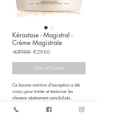
Kérastase - Magistral -
Crème Magistrale
Regular
Sale
 €37.00 
€29.60
Price
Price
Out of Stock
Ce baume nutrition d'exception a été
conçu pour traiter et texturiser les
cheveux sévèrement sensibilisés.
1. Donne souplesse et brillance
2. Assure une sensation de nutrition
intense
3. Donne une finition légère
4. Offre aussi une thermo-protection