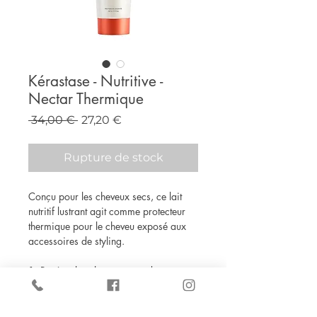
Kérastase - Nutritive -
Nectar Thermique
Prix
Prix
 34,00 € 
27,20 €
original
promotionnel
Rupture de stock
Conçu pour les cheveux secs, ce lait
nutritif lustrant agit comme protecteur
thermique pour le cheveu exposé aux
accessoires de styling.
1. Protège les cheveux secs des
agressions du brushing
2. Facilite le coiffage
3. Lustre la surface des cheveux pour