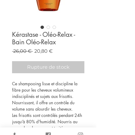
Kérastase - Oléo-Relax -
Bain Oléo-Relax
Prix
Prix
 26,00 € 
20,80 €
original
promotionnel
Rupture de stock
Ce shampooing lisse et discipline la
fibre pour les cheveux volumineux
indisciplinés et sujets aux frisottis.
Nourrissant, il offre un contrôle du
volume sans alourdir les cheveux.
Les frisottis sont contrôlés pendant 24h
jusqu’à 80% d'humidité. Nourris au
cœur, les cheveux sont traités en
profondeur et préparés pour le masque.