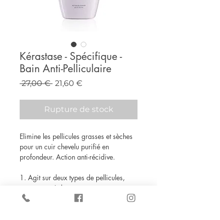
Kérastase - Spécifique -
Bain Anti-Pelliculaire
Prix
Prix
 27,00 € 
21,60 €
original
promotionnel
Rupture de stock
Elimine les pellicules grasses et sèches
pour un cuir chevelu purifié en
profondeur. Action anti-récidive.
1. Agit sur deux types de pellicules,
grasses et sèches.
2. Élimine les pellicules.
3. Offre 8 semaines consécutives sans
rechute.*