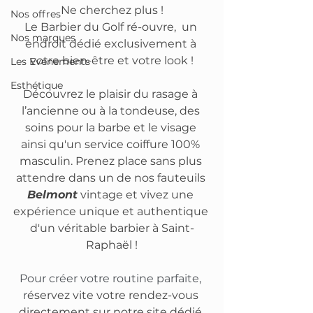
Ne cherchez plus !
Nos offres
Le Barbier du Golf ré-ouvre,  un 
Nos marques
endroit dédié exclusivement à 
votre bien-être et votre look !
Les Evenements
Esthétique
Découvrez le plaisir du rasage à 
l’ancienne ou à la tondeuse, des 
soins pour la barbe et le visage 
ainsi qu'un service coiffure 100% 
masculin. Prenez place sans plus 
attendre dans un de nos fauteuils 
Belmont
 vintage et vivez une 
expérience unique et authentique 
d'un véritable barbier à Saint-
Raphaël !
Pour créer votre routine parfaite, 
r
éservez vite votre rendez-vous 
directement sur notre site 
dédié 