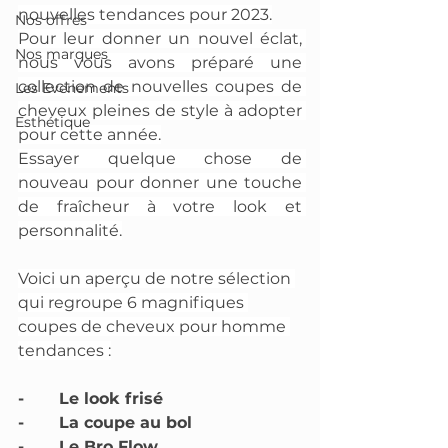
nouvelles tendances pour 2023.
Nos offres
Pour leur donner un nouvel éclat, 
Nos marques
nous vous avons préparé une 
collection de nouvelles coupes de 
Les Evenements
cheveux pleines de style à adopter 
Esthétique
pour cette année.
Essayer quelque chose de 
nouveau pour donner une touche 
de fraîcheur à votre look et 
personnalité.
Voici un aperçu de notre sélection 
qui regroupe 6 magnifiques 
coupes de cheveux pour homme 
tendances :
-       Le look frisé
-       La coupe au bol
-       Le Bro Flow