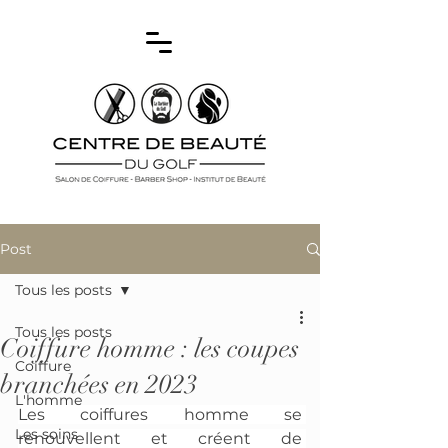
Post
Tous les posts
Tous les posts
Coiffure homme : les coupes
Coiffure
branchées en 2023
L'homme
Les coiffures homme se 
Les soins
renouvellent et créent de 